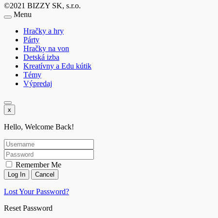
©2021 BIZZY SK, s.r.o.
Menu
Hračky a hry
Párty
Hračky na von
Detská izba
Kreatívny a Edu kútik
Témy
Výpredaj
x
Hello, Welcome Back!
Remember Me
Lost Your Password?
Reset Password