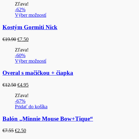
Zľava!
bola:
je:
-62%
€1.99.
€0.99.
Výber možností
Kostým Gormiti Nick
Pôvodná
Aktuálna
€
19.90
€
7.50
cena
cena
Zľava!
bola:
je:
-60%
€19.90.
€7.50.
Výber možností
Overal s mačičkou + čiapka
Pôvodná
Aktuálna
€
12.50
€
4.95
cena
cena
Zľava!
bola:
je:
-67%
€12.50.
€4.95.
Pridať do košíka
Balón „Minnie Mouse Bow+Tique“
Pôvodná
Aktuálna
€
7.55
€
2.50
cena
cena