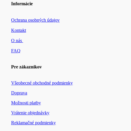
bola:
je:
Informácie
€7.55.
€2.50.
Ochrana osobných údajov
Kontakt
O nás
FAQ
Pre zákazníkov
Všeobecné obchodné podmienky
Doprava
Možnosti platby
Vrátenie objednávky
Reklamačné podmienky