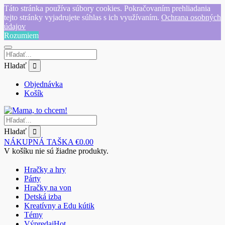
Táto stránka používa súbory cookies. Pokračovaním prehliadania
tejto stránky vyjadrujete súhlas s ich využívaním.
Ochrana osobných
údajov
Rozumiem
Hladať
Objednávka
Košík
Hladať
NÁKUPNÁ TAŠKA
€
0.00
V košíku nie sú žiadne produkty.
Hračky a hry
Párty
Hračky na von
Detská izba
Kreatívny a Edu kútik
Témy
Výpredaj
Hot