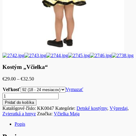
Kostým „Včielka“
Price
€
29.00
–
€
32.50
range:
Veľkosť
€29.00
Vymazať
through
množstvo
€32.50
Kostým
Pridať do košíka
"Včielka"
Katalógové číslo:
KK0047
Kategórie:
Detské kostýmy
,
Výpredaj
,
Zvieratká a hmyz
Značka:
Včielka Maja
Popis