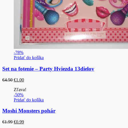
-78%
Pridať do košíka
Set na fotenie – Party Hviezda 13dielov
Pôvodná
Aktuálna
€
4.50
€
1.00
cena
cena
Zľava!
bola:
je:
-50%
€4.50.
€1.00.
Pridať do košíka
Moshi Monsters pohár
Pôvodná
Aktuálna
€
1.99
€
0.99
cena
cena