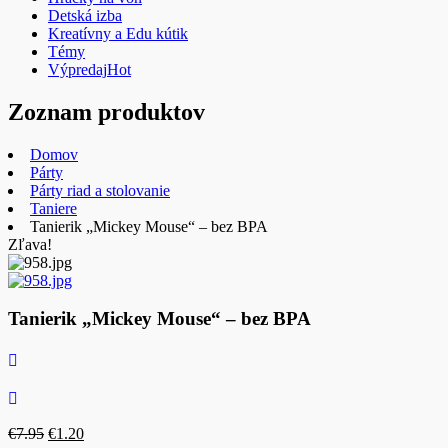
Detská izba
Kreatívny a Edu kútik
Témy
Výpredaj
Hot
Zoznam produktov
Domov
Párty
Párty riad a stolovanie
Taniere
Tanierik „Mickey Mouse“ – bez BPA
Zľava!
Tanierik „Mickey Mouse“ – bez BPA
Pôvodná
Aktuálna
€
7.95
€
1.20