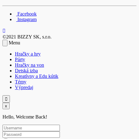
Facebook
Instagram
©2021 BIZZY SK, s.r.o.
Menu
Hračky a hry
Párty
Hračky na von
Detská izba
Kreatívny a Edu kútik
Témy
Výpredaj
x
Hello, Welcome Back!