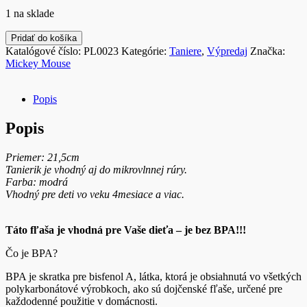
cena
cena
1 na sklade
bola:
je:
€7.95.
€1.20.
množstvo
Pridať do košíka
Tanierik
Katalógové číslo:
PL0023
Kategórie:
Taniere
,
Výpredaj
Značka:
"Mickey
Mickey Mouse
Mouse"
-
bez
Popis
BPA
Popis
Priemer: 21,5cm
Tanierik je vhodný aj do mikrovlnnej rúry.
Farba: modrá
Vhodný pre deti vo veku 4mesiace a viac.
Táto fľaša je vhodná pre Vaše dieťa – je bez BPA!!!
Čo
je
BPA
?
BPA
je
skratka
pre
bisfenol
A
,
látka
,
ktorá je obsiahnutá
vo
všetkých
polykarbonátové
výrobkoch
,
ako
sú
dojčenské
fľaše
,
určené
pre
každodenné
použitie
v
domácnosti
.