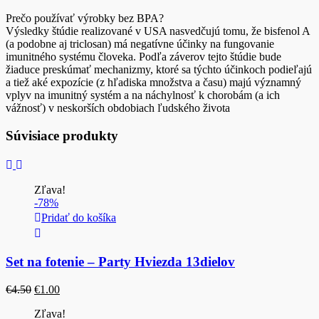
Prečo používať výrobky bez BPA?
Výsledky štúdie realizované v USA nasvedčujú tomu, že bisfenol A
(a podobne aj triclosan) má negatívne účinky na fungovanie
imunitného systému človeka. Podľa záverov tejto štúdie bude
žiaduce preskúmať mechanizmy, ktoré sa týchto účinkoch podieľajú
a tiež aké expozície (z hľadiska množstva a času) majú významný
vplyv na imunitný systém a na náchylnosť k chorobám (a ich
vážnosť) v neskorších obdobiach ľudského života
Súvisiace produkty
Zľava!
-78%
Pridať do košíka
Set na fotenie – Party Hviezda 13dielov
Pôvodná
Aktuálna
€
4.50
€
1.00
cena
cena
Zľava!
bola:
je: