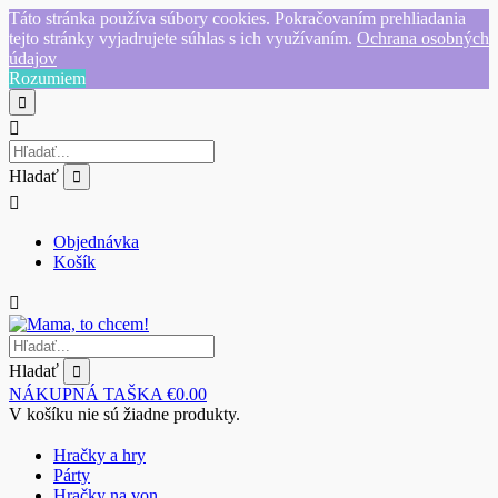
Táto stránka používa súbory cookies. Pokračovaním prehliadania
tejto stránky vyjadrujete súhlas s ich využívaním.
Ochrana osobných
údajov
Rozumiem
Hladať
Objednávka
Košík
Hladať
NÁKUPNÁ TAŠKA
€
0.00
V košíku nie sú žiadne produkty.
Hračky a hry
Párty
Hračky na von