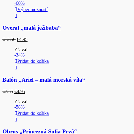
-60%
€4.50.
€1.00.
Výber možností
Overal „malá ježibaba“
Pôvodná
Aktuálna
€
12.50
€
4.95
cena
cena
Zľava!
bola:
je:
-34%
€12.50.
€4.95.
Pridať do košíka
Balón „Ariel – malá morská víla“
Pôvodná
Aktuálna
€
7.55
€
4.95
cena
cena
Zľava!
bola:
je:
-58%
€7.55.
€4.95.
Pridať do košíka
Obrus „Princezná Sofia Prvá“