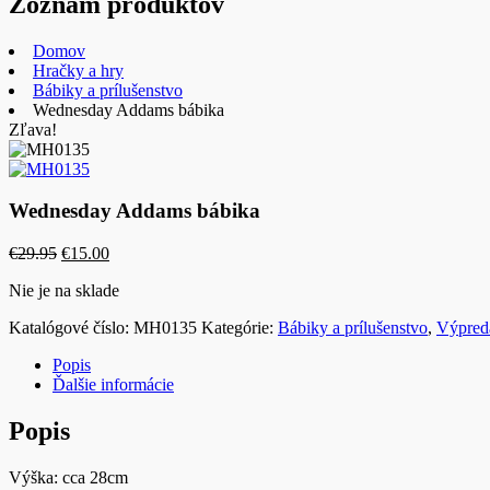
Zoznam produktov
Domov
Hračky a hry
Bábiky a prílušenstvo
Wednesday Addams bábika
Zľava!
Wednesday Addams bábika
Pôvodná
Aktuálna
€
29.95
€
15.00
cena
cena
Nie je na sklade
bola:
je:
€29.95.
€15.00.
Katalógové číslo:
MH0135
Kategórie:
Bábiky a prílušenstvo
,
Výpred
Popis
Ďalšie informácie
Popis
Výška: cca 28cm