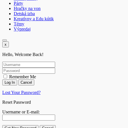
Párty
Hračky na von
Detská izba
Kreatívny a Edu kútik
Témy
Výpredaj
x
Hello, Welcome Back!
Remember Me
Lost Your Password?
Reset Password
Username or E-mail: