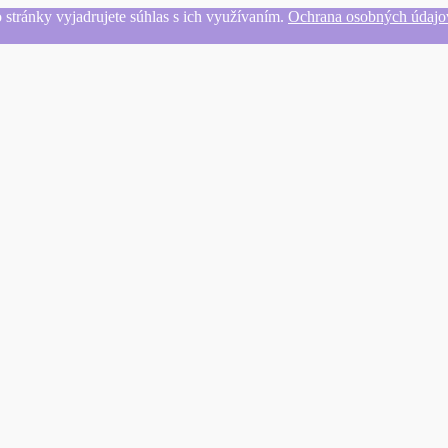
 stránky vyjadrujete súhlas s ich využívaním.
Ochrana osobných údajo