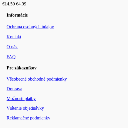
Pôvodná
Aktuálna
€
14.50
€
4.99
cena
cena
bola:
je:
Informácie
€14.50.
€4.99.
Ochrana osobných údajov
Kontakt
O nás
FAQ
Pre zákazníkov
Všeobecné obchodné podmienky
Doprava
Možnosti platby
Vrátenie objednávky
Reklamačné podmienky