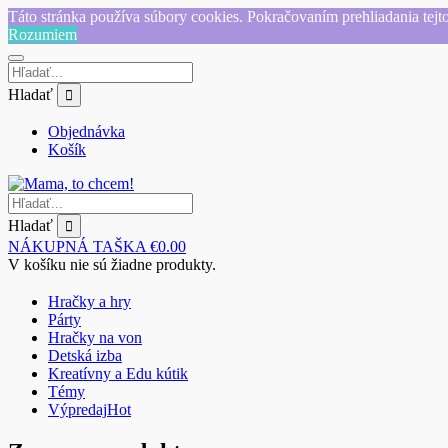
Táto stránka používa súbory cookies. Pokračovaním prehliadania tejto
Rozumiem
Hladať
Objednávka
Košík
Hladať
NÁKUPNÁ TAŠKA
€
0.00
V košíku nie sú žiadne produkty.
Hračky a hry
Párty
Hračky na von
Detská izba
Kreatívny a Edu kútik
Témy
Výpredaj
Hot