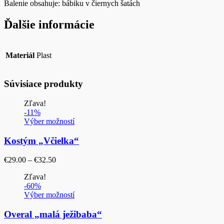
Balenie obsahuje: bábiku v čiernych šatách
Ďalšie informácie
Materiál
Plast
Súvisiace produkty
Zľava!
-11%
Výber možností
Kostým „Včielka“
Price
€
29.00
–
€
32.50
range:
Zľava!
€29.00
-60%
through
Výber možností
€32.50
Overal „malá ježibaba“