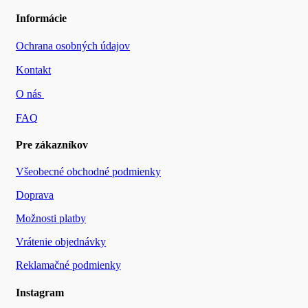
cena
cena
bola:
je:
Informácie
€19.90.
€7.50.
Ochrana osobných údajov
Kontakt
O nás
FAQ
Pre zákazníkov
Všeobecné obchodné podmienky
Doprava
Možnosti platby
Vrátenie objednávky
Reklamačné podmienky
Instagram