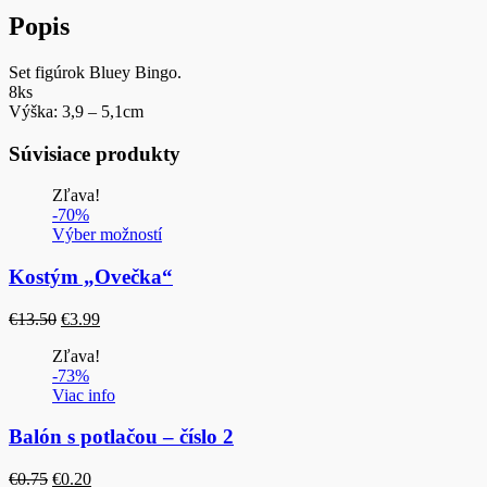
Popis
Set figúrok Bluey Bingo.
8ks
Výška: 3,9 – 5,1cm
Súvisiace produkty
Zľava!
-70%
Výber možností
Kostým „Ovečka“
Pôvodná
Aktuálna
€
13.50
€
3.99
cena
cena
Zľava!
bola:
je:
-73%
€13.50.
€3.99.
Viac info
Balón s potlačou – číslo 2
Pôvodná
Aktuálna
€
0.75
€
0.20