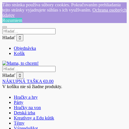
Táto stránka používa súbory cookies. Pokračovaním prehliadania
tejto stránky vyjadrujete súhlas s ich využívaním.
Ochrana osobných
údajov
Rozumiem
Hladať
Objednávka
Košík
Hladať
NÁKUPNÁ TAŠKA
€
0.00
V košíku nie sú žiadne produkty.
Hračky a hry
Párty
Hračky na von
Detská izba
Kreatívny a Edu kútik
Témy
Výpredaj
Hot