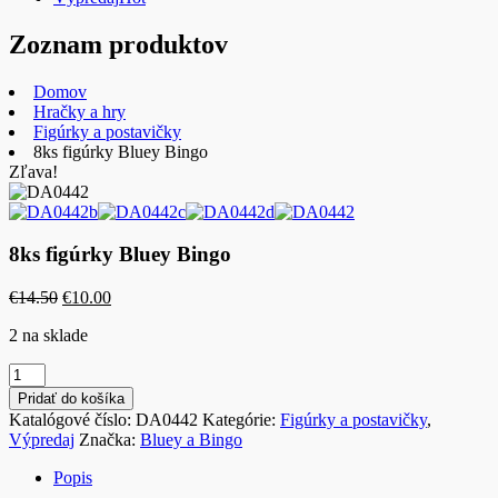
Zoznam produktov
Domov
Hračky a hry
Figúrky a postavičky
8ks figúrky Bluey Bingo
Zľava!
8ks figúrky Bluey Bingo
Pôvodná
Aktuálna
€
14.50
€
10.00
cena
cena
2 na sklade
bola:
je:
€14.50.
€10.00.
množstvo
8ks
Pridať do košíka
figúrky
Katalógové číslo:
DA0442
Kategórie:
Figúrky a postavičky
,
Bluey
Výpredaj
Značka:
Bluey a Bingo
Bingo
Popis