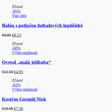
cena
cena
Zľava!
bola:
je:
-85%
€0.75.
€0.20.
Viac info
Balón s potlačou futbalových loptičieké
Pôvodná
Aktuálna
€
0.85
€
0.13
cena
cena
Zľava!
bola:
je:
-60%
€0.85.
€0.13.
Výber možností
Overal „malá ježibaba“
Pôvodná
Aktuálna
€
12.50
€
4.95
cena
cena
Zľava!
bola:
je:
-62%
€12.50.
€4.95.
Výber možností
Kostým Gormiti Nick
Pôvodná
Aktuálna
€
19.90
€
7.50