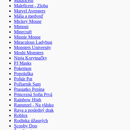
Malaficent
Maleficent - Zloba
Marvel Avengers
Máša a medveď
Mickey Mouse
Mimoni
Minecraft
Minnie Mouse
Miraculous Ladybug
Monsters University
Moshi Monsters
Ninja Korytnačky
PJ Masks
Pokemon
Popoluška
Poštár Pat
Požiarnik Sam
Prasiatko Pepína
Princezná Sofia Prvá
Rainbow High
Rapunzel - Na vlásku
Raya a posledný drak
Roblox
Rodinka úžasných
Scooby Doo