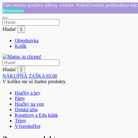
Táto stránka používa súbory cookies. Pokračovaním prehliadania tejto
Rozumiem
Hladať
Objednávka
Košík
Hladať
NÁKUPNÁ TAŠKA
€
0.00
V košíku nie sú žiadne produkty.
Hračky a hry
Párty
Hračky na von
Detská izba
Kreatívny a Edu kútik
Témy
Výpredaj
Hot