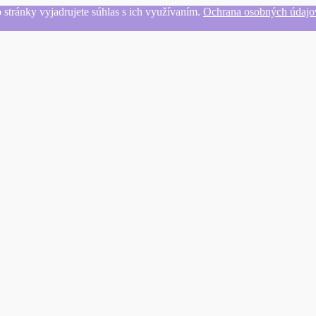
 stránky vyjadrujete súhlas s ich využívaním.
Ochrana osobných údajo