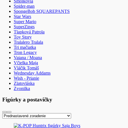
Šmolkovia
Spider-man
SpongeBob SQUAREPANTS
Star Wars
Super Mario
SuperZings
Tlapková Patrola
Toy Story
Tralalero Tralala
Tri mačiatka
Tron Legacy
Vaiana / Moana
Včielka Maja
Vláčik Tomáš
Wednesday Addams
Wish - Prianie
Zlatovláska
Zvonilka
Figúrky a postavičky