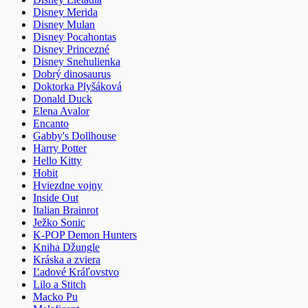
Disney Merida
Disney Mulan
Disney Pocahontas
Disney Princezné
Disney Snehulienka
Dobrý dinosaurus
Doktorka Plyšáková
Donald Duck
Elena Avalor
Encanto
Gabby's Dollhouse
Harry Potter
Hello Kitty
Hobit
Hviezdne vojny
Inside Out
Italian Brainrot
Ježko Sonic
K-POP Demon Hunters
Kniha Džungle
Kráska a zviera
Ľadové Kráľovstvo
Lilo a Stitch
Macko Pu