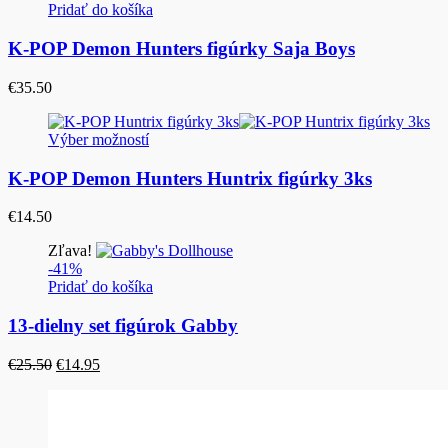
Pridať do košíka
K-POP Demon Hunters figúrky Saja Boys
€
35.50
Výber možností
K-POP Demon Hunters Huntrix figúrky 3ks
€
14.50
Zľava!
-41%
Pridať do košíka
13-dielny set figúrok Gabby
Pôvodná
Aktuálna
€
25.50
€
14.95
cena
cena
bola:
je:
€25.50.
€14.95.