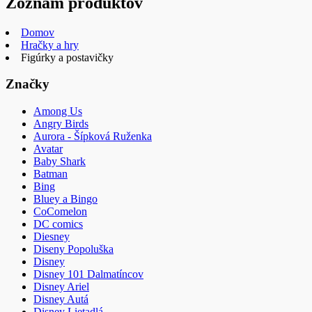
Zoznam produktov
Domov
Hračky a hry
Figúrky a postavičky
Značky
Among Us
Angry Birds
Aurora - Šípková Ruženka
Avatar
Baby Shark
Batman
Bing
Bluey a Bingo
CoComelon
DC comics
Diesney
Diseny Popoluška
Disney
Disney 101 Dalmatíncov
Disney Ariel
Disney Autá
Disney Lietadlá