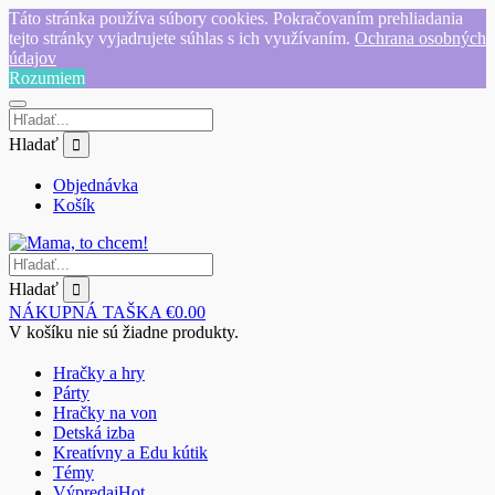
Táto stránka používa súbory cookies. Pokračovaním prehliadania
tejto stránky vyjadrujete súhlas s ich využívaním.
Ochrana osobných
údajov
Rozumiem
Hladať
Objednávka
Košík
Hladať
NÁKUPNÁ TAŠKA
€
0.00
V košíku nie sú žiadne produkty.
Hračky a hry
Párty
Hračky na von
Detská izba
Kreatívny a Edu kútik
Témy
Výpredaj
Hot