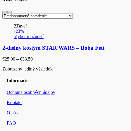
Zľava!
-23%
Výber možností
2-dielny kostým STAR WARS – Boba Fett
Price
€
25.00
–
€
33.50
range:
Zobrazený jediný výsledok
€25.00
through
€33.50
Informácie
Ochrana osobných údajov
Kontakt
O nás
FAQ