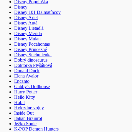
Diseny Popoluška
Disney
Disney 101 Dalmatíncov
Disney Ariel
Disney Autá
Disney Lietadlá
Disney Merida
Disney Mulan
Disney Pocahontas
Disney Princezné
Disney Snehulienka
Dobrý dinosaurus
Doktorka Plyšáková
Donald Duck
Elena Avalor
Encanto
Gabby's Dollhouse
Harry Potter
Hello Kitty
Hobit
Hviezdne vojny
Inside Out
Italian Brainrot
Ježko Sonic
K-POP Demon Hunters