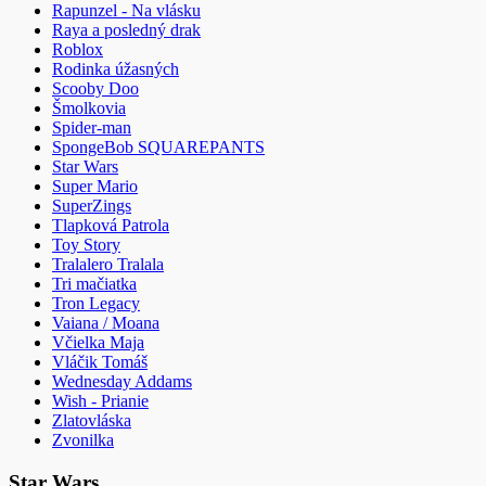
Rapunzel - Na vlásku
Raya a posledný drak
Roblox
Rodinka úžasných
Scooby Doo
Šmolkovia
Spider-man
SpongeBob SQUAREPANTS
Star Wars
Super Mario
SuperZings
Tlapková Patrola
Toy Story
Tralalero Tralala
Tri mačiatka
Tron Legacy
Vaiana / Moana
Včielka Maja
Vláčik Tomáš
Wednesday Addams
Wish - Prianie
Zlatovláska
Zvonilka
Star Wars