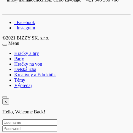
Facebook
Instagram
©2021 BIZZY SK, s.r.o.
Menu
Hračky a hry
Párty
Hračky na von
Detská izba
Kreatívny a Edu kútik
Témy
Výpredaj
x
Hello, Welcome Back!