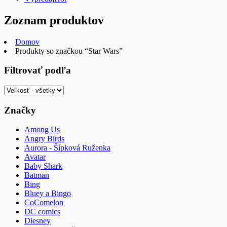
Zoznam produktov
Domov
Produkty so značkou “Star Wars”
Filtrovať podľa
Značky
Among Us
Angry Birds
Aurora - Šípková Ruženka
Avatar
Baby Shark
Batman
Bing
Bluey a Bingo
CoComelon
DC comics
Diesney