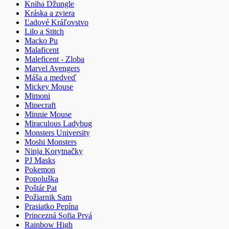
Kniha Džungle
Kráska a zviera
Ľadové Kráľovstvo
Lilo a Stitch
Macko Pu
Malaficent
Maleficent - Zloba
Marvel Avengers
Máša a medveď
Mickey Mouse
Mimoni
Minecraft
Minnie Mouse
Miraculous Ladybug
Monsters University
Moshi Monsters
Ninja Korytnačky
PJ Masks
Pokemon
Popoluška
Poštár Pat
Požiarnik Sam
Prasiatko Pepína
Princezná Sofia Prvá
Rainbow High