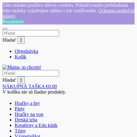
Táto stránka používa súbory cookies. Pokračovaním prehliadania
tejto stránky vyjadrujete súhlas s ich využívaním.
Ochrana osobných
údajov
Rozumiem
Hladať
Objednávka
Košík
Hladať
NÁKUPNÁ TAŠKA
€
0.00
V košíku nie sú žiadne produkty.
Hračky a hry
Párty
Hračky na von
Detská izba
Kreatívny a Edu kútik
Témy
Výpredaj
Hot