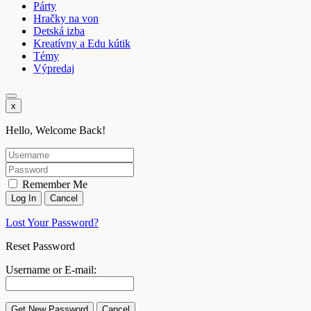
Párty
Hračky na von
Detská izba
Kreatívny a Edu kútik
Témy
Výpredaj
x
Hello, Welcome Back!
Remember Me
Lost Your Password?
Reset Password
Username or E-mail: