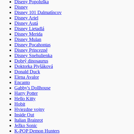
Diseny Popoluška
Disney
Disney 101 Dalmatíncov
Disney Ariel
Disney Autá
Disney Lietadlá
Disney Merida
Disney Mulan
Disney Pocahontas
Disney Princezné
Disney Snehulienka
Dobrý dinosaurus
Doktorka Plyšáková
Donald Duck
Elena Avalor
Encanto
Gabby's Dollhouse
Harry Potter
Hello Kitty
Hobit
Hviezdne vojny
Inside Out
Italian Brainrot
Ježko Sonic
K-POP Demon Hunters