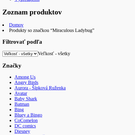
Zoznam produktov
Domov
Produkty so značkou “Miraculous Ladybug”
Filtrovať podľa
Veľkosť - všetky
Značky
Among Us
Angry Birds
Aurora - Šípková Ruženka
Avatar
Baby Shark
Batman
Bing
Bluey a Bingo
CoComelon
DC comics
Diesney