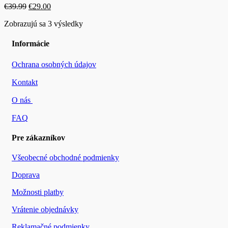
Pôvodná
Aktuálna
€
39.99
€
29.00
cena
cena
Zobrazujú sa 3 výsledky
bola:
je:
€39.99.
€29.00.
Informácie
Ochrana osobných údajov
Kontakt
O nás
FAQ
Pre zákazníkov
Všeobecné obchodné podmienky
Doprava
Možnosti platby
Vrátenie objednávky
Reklamačné podmienky