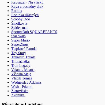
Rapunzel - Na vlásku
Raya a posledný drak
Roblox
Rodinka úžasných
Scooby Doo
Šmolkovia
Spider-man
SpongeBob SQUAREPANTS
Star Wars
Super Mario
SuperZings
Tlapková Patrola
Toy Story
Tralalero Tralala
Tri mačiatka
Tron Legacy
Vaiana / Moana
Včielka Maja
Vláčik Tomáš
Wednesday Addams
Wish - Prianie
Zlatovláska
Zvonilka
Miraculous Ladybug