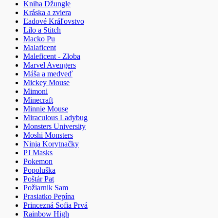
Kniha Džungle
Kráska a zviera
Ľadové Kráľovstvo
Lilo a Stitch
Macko Pu
Malaficent
Maleficent - Zloba
Marvel Avengers
Máša a medveď
Mickey Mouse
Mimoni
Minecraft
Minnie Mouse
Miraculous Ladybug
Monsters University
Moshi Monsters
Ninja Korytnačky
PJ Masks
Pokemon
Popoluška
Poštár Pat
Požiarnik Sam
Prasiatko Pepína
Princezná Sofia Prvá
Rainbow High