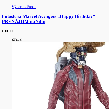
Výber možností
Fotostena Marvel Avengers „Happy Birthday“ –
PRENÁJOM na 7dní
€
90.00
Zľava!