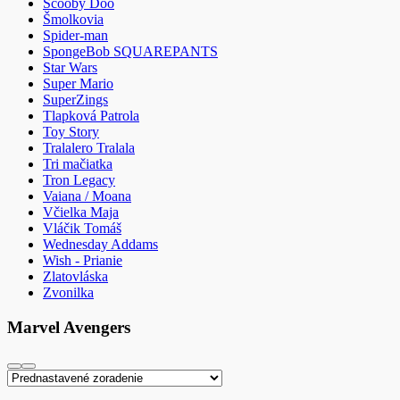
Scooby Doo
Šmolkovia
Spider-man
SpongeBob SQUAREPANTS
Star Wars
Super Mario
SuperZings
Tlapková Patrola
Toy Story
Tralalero Tralala
Tri mačiatka
Tron Legacy
Vaiana / Moana
Včielka Maja
Vláčik Tomáš
Wednesday Addams
Wish - Prianie
Zlatovláska
Zvonilka
Marvel Avengers