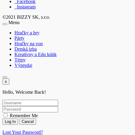
Facebook
Instagram
©2021 BIZZY SK, s.r.o.
Menu
Hračky a hry
Párty
Hračky na von
Detská izba
Kreatívny a Edu kútik
Témy
Výpredaj
x
Hello, Welcome Back!
Remember Me
Lost Your Password?