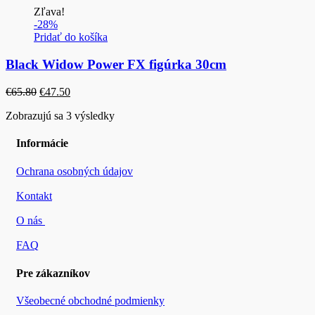
Zľava!
bola:
je:
-28%
€59.99.
€35.50.
Pridať do košíka
Black Widow Power FX figúrka 30cm
Pôvodná
Aktuálna
€
65.80
€
47.50
cena
cena
Zobrazujú sa 3 výsledky
bola:
je:
€65.80.
€47.50.
Informácie
Ochrana osobných údajov
Kontakt
O nás
FAQ
Pre zákazníkov
Všeobecné obchodné podmienky