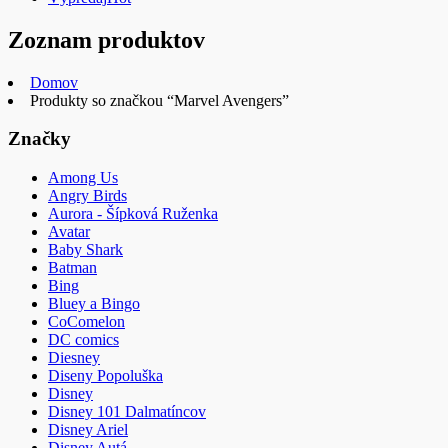
Zoznam produktov
Domov
Produkty so značkou “Marvel Avengers”
Značky
Among Us
Angry Birds
Aurora - Šípková Ruženka
Avatar
Baby Shark
Batman
Bing
Bluey a Bingo
CoComelon
DC comics
Diesney
Diseny Popoluška
Disney
Disney 101 Dalmatíncov
Disney Ariel
Disney Autá