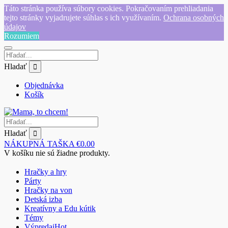
Táto stránka používa súbory cookies. Pokračovaním prehliadania
tejto stránky vyjadrujete súhlas s ich využívaním.
Ochrana osobných
údajov
Rozumiem
Hladať
Objednávka
Košík
Hladať
NÁKUPNÁ TAŠKA
€
0.00
V košíku nie sú žiadne produkty.
Hračky a hry
Párty
Hračky na von
Detská izba
Kreatívny a Edu kútik
Témy
Výpredaj
Hot