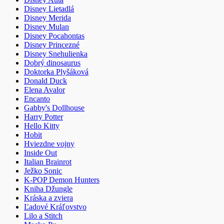
Disney Lietadlá
Disney Merida
Disney Mulan
Disney Pocahontas
Disney Princezné
Disney Snehulienka
Dobrý dinosaurus
Doktorka Plyšáková
Donald Duck
Elena Avalor
Encanto
Gabby's Dollhouse
Harry Potter
Hello Kitty
Hobit
Hviezdne vojny
Inside Out
Italian Brainrot
Ježko Sonic
K-POP Demon Hunters
Kniha Džungle
Kráska a zviera
Ľadové Kráľovstvo
Lilo a Stitch