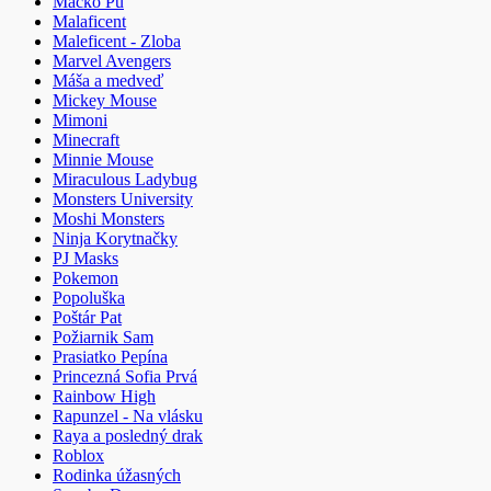
Macko Pu
Malaficent
Maleficent - Zloba
Marvel Avengers
Máša a medveď
Mickey Mouse
Mimoni
Minecraft
Minnie Mouse
Miraculous Ladybug
Monsters University
Moshi Monsters
Ninja Korytnačky
PJ Masks
Pokemon
Popoluška
Poštár Pat
Požiarnik Sam
Prasiatko Pepína
Princezná Sofia Prvá
Rainbow High
Rapunzel - Na vlásku
Raya a posledný drak
Roblox
Rodinka úžasných