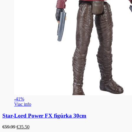
-41%
Viac info
Star-Lord Power FX figúrka 30cm
Pôvodná
Aktuálna
€
59.99
€
35.50
cena
cena